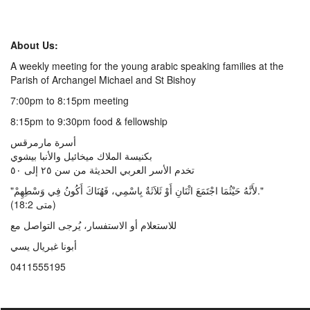
About Us:
A weekly meeting for the young arabic speaking families at the
Parish of Archangel Michael and St Bishoy
7:00pm to 8:15pm meeting
8:15pm to 9:30pm food & fellowship
أسرة مارمرقس
بكنيسة الملاك ميخائيل والأنبا بيشوي
تخدم الأسر العربي الحديثة من سن ٢٥ إلى ٥٠
"لأَنَّهُ حَيْثُمَا اجْتَمَعَ اثْنَانِ أَوْ ثَلاَثَةٌ بِاسْمِي، فَهُنَاكَ أَكُونُ فِي وَسْطِهِمْ."
(متى 18:2)
للاستعلام أو الاستفسار، يُرجى التواصل مع
أبونا غبريال يسي
0411555195